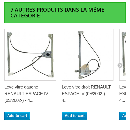
7 AUTRES PRODUITS DANS LA MÊME
CATÉGORIE :
Leve vitre gauche
Leve vitre droit RENAULT
Leve 
RENAULT ESPACE IV
ESPACE IV (09/2002-) -
ESPAC
(09/2002-) - 4...
4...
4...
Add to cart
Add to cart
Add 