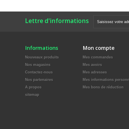
Lettre d'informations
Informations
Mon compte
Nouveaux produits
Mes commandes
Nos magasins
Mes avoirs
Contactez-nous
Mes adresses
Nos partenaires
Mes informations personn
A propos
Mes bons de réduction
sitemap