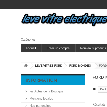
Catégories
Accueil
Creer un compte
Nouveaux produits
LEVE VITRES FORD
FORD MONDEO
FORD
FORD
INFORMATION
Tri
De A 
les Actus de la Boutique
Mentions légales
Résultats 1
Nos partenaires