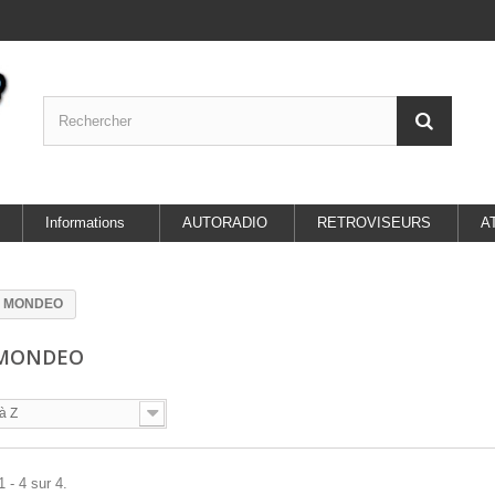
Informations
AUTORADIO
RETROVISEURS
A
 MONDEO
 MONDEO
à Z
 - 4 sur 4.