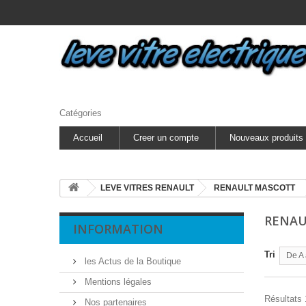
Catégories
Accueil
Creer un compte
Nouveaux produits
LEVE VITRES RENAULT
RENAULT MASCOTT
RENA
INFORMATION
Tri
De A 
les Actus de la Boutique
Mentions légales
Résultats 1
Nos partenaires