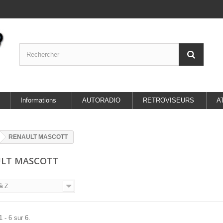
Informations
AUTORADIO
RETROVISEURS
A
RENAULT MASCOTT
ULT MASCOTT
à Z
 - 6 sur 6.