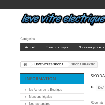
Catégories
Accueil
Creer un compte
Nouveaux produits
LEVE VITRES SKODA
SKODA PRAKTIK
SKODA
INFORMATION
Tri
De A 
les Actus de la Boutique
Mentions légales
Résultats 1
Nos partenaires