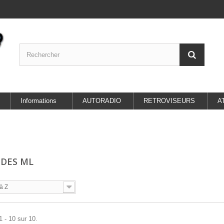
Informations
AUTORADIO
RETROVISEURS
A
DES ML
à Z
1 - 10 sur 10.