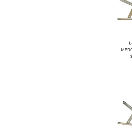
L
MERC
0