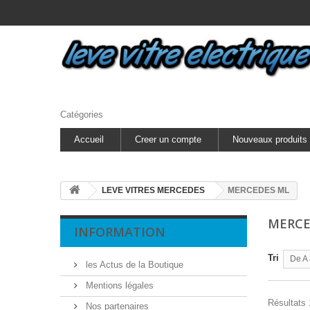
Catégories
Accueil
Creer un compte
Nouveaux produits
LEVE VITRES MERCEDES
MERCEDES ML
MERCE
INFORMATION
Tri
De A 
les Actus de la Boutique
Mentions légales
Résultats 
Nos partenaires