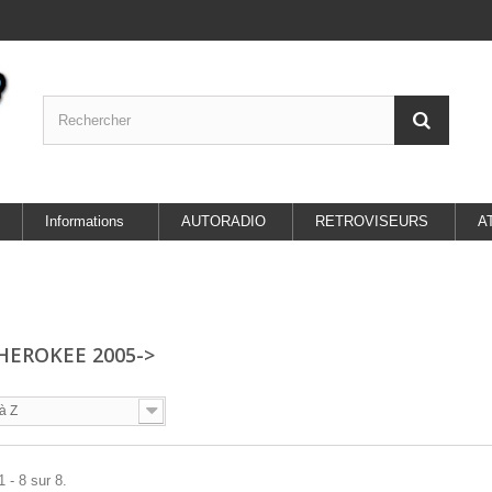
Informations
AUTORADIO
RETROVISEURS
A
CHEROKEE 2005->
à Z
 - 8 sur 8.