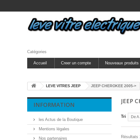
Catégories
Accueil
Creer un compte
Nouveaux produits
LEVE VITRES JEEP
JEEP CHEROKEE 2005->
JEEP 
INFORMATION
Tri
De A 
les Actus de la Boutique
Mentions légales
Résultats 1
Nos partenaires