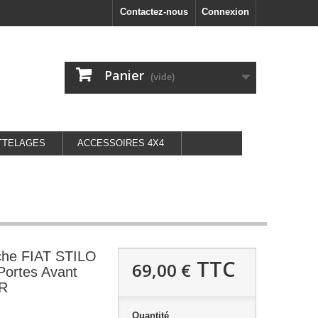
Contactez-nous
Connexion
Panier
(vide)
TTELAGES
ACCESSOIRES 4X4
uche FIAT STILO
TTC
69,00 €
 Portes Avant
R
Quantité