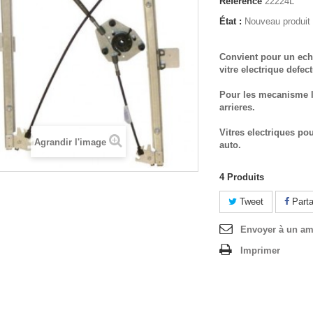
Référence
22224L
État :
Nouveau produit
Convient pour un ech
vitre electrique defec
Pour les mecanisme l
arrieres.
Vitres electriques po
Agrandir l'image
auto.
4
Produits
Tweet
Parta
Envoyer à un am
Imprimer