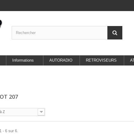
Informations
AUTORADIO
RETROVISEURS
A
OT 207
à Z
 - 6 sur 6.