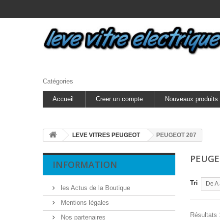
Catégories
Accueil
Creer un compte
Nouveaux produits
LEVE VITRES PEUGEOT
PEUGEOT 207
PEUGE
INFORMATION
Tri
De A 
les Actus de la Boutique
Mentions légales
Résultats 1
Nos partenaires