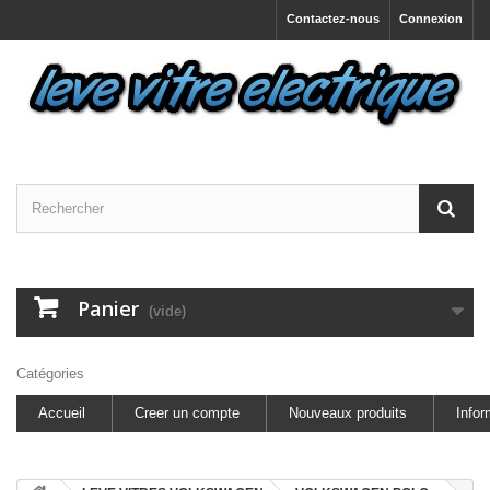
Contactez-nous
Connexion
Panier
(vide)
Catégories
Accueil
Creer un compte
Nouveaux produits
Infor