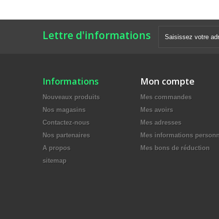
Lettre d'informations
Informations
Mon compte
Nouveaux produits
Mes commandes
Nos magasins
Mes avoirs
Contactez-nous
Mes adresses
Nos partenaires
Mes informations personn
A propos
Mes bons de réduction
sitemap