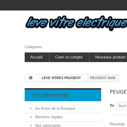
Catégories
Accueil
Creer un compte
Nouveaux produits
LEVE VITRES PEUGEOT
PEUGEOT 3008
PEUGE
INFORMATION
Tri
De A 
les Actus de la Boutique
Mentions légales
Résultats 1
Nos partenaires