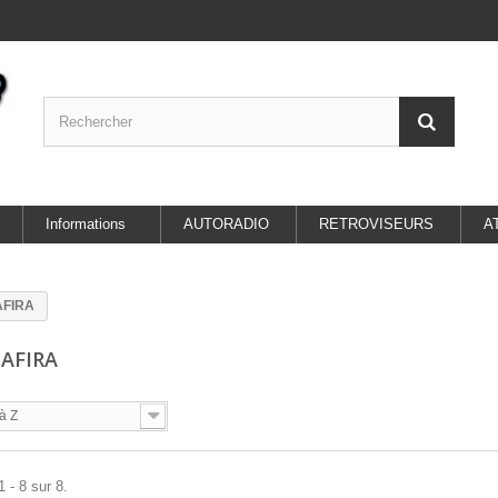
Informations
AUTORADIO
RETROVISEURS
A
AFIRA
ZAFIRA
à Z
 - 8 sur 8.