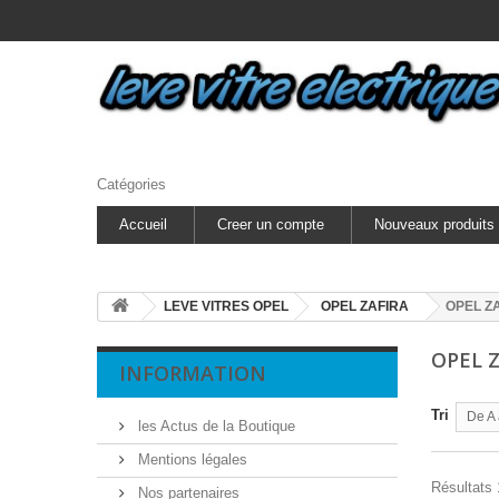
Catégories
Accueil
Creer un compte
Nouveaux produits
LEVE VITRES OPEL
OPEL ZAFIRA
OPEL Z
OPEL 
INFORMATION
Tri
De A 
les Actus de la Boutique
Mentions légales
Résultats 1
Nos partenaires