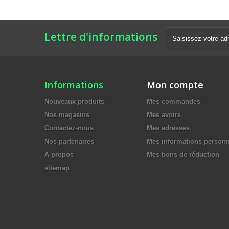
Lettre d'informations
Informations
Mon compte
Nouveaux produits
Mes commandes
Nos magasins
Mes avoirs
Contactez-nous
Mes adresses
Nos partenaires
Mes informations personn
A propos
Mes bons de réduction
sitemap