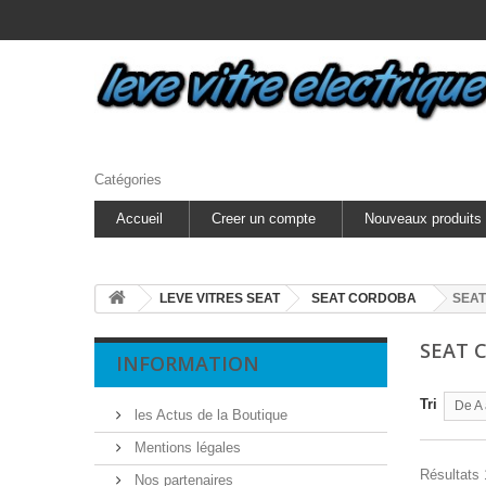
Catégories
Accueil
Creer un compte
Nouveaux produits
LEVE VITRES SEAT
SEAT CORDOBA
SEAT
SEAT 
INFORMATION
Tri
De A 
les Actus de la Boutique
Mentions légales
Résultats 1
Nos partenaires