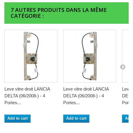
7 AUTRES PRODUITS DANS LA MÊME
CATÉGORIE :
Leve vitre droit LANCIA
Leve vitre droit LANCIA
Leve 
DELTA (06/2008-) - 4
DELTA (06/2008-) - 4
DELTA
Portes...
Portes...
Portes
Add to cart
Add to cart
Add 