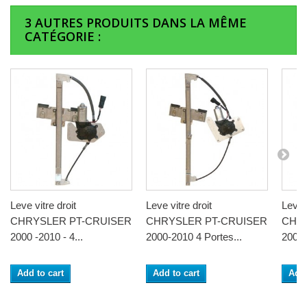
3 AUTRES PRODUITS DANS LA MÊME
CATÉGORIE :
Leve vitre droit
Leve vitre droit
Leve 
CHRYSLER PT-CRUISER
CHRYSLER PT-CRUISER
CHR
2000 -2010 - 4...
2000-2010 4 Portes...
2000-
Add to cart
Add to cart
Add 