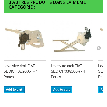
3 AUTRES PRODUITS DANS LA MÊME
CATÉGORIE :
Leve vitre droit FIAT
Leve vitre droit FIAT
Leve 
SEDICI (03/2006-) - 4
SEDICI (03/2006-) - 4
SEDIC
Portes...
Portes...
Portes
Add to cart
Add to cart
Add 