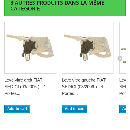
3 AUTRES PRODUITS DANS LA MÊME
CATÉGORIE :
Leve vitre droit FIAT
Leve vitre gauche FIAT
Leve 
SEDICI (03/2006-) - 4
SEDICI (03/2006-) - 4
SEDIC
Portes...
Portes...
Portes
Add to cart
Add to cart
Add 