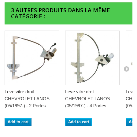
3 AUTRES PRODUITS DANS LA MÊME
CATÉGORIE :
Leve vitre droit
Leve vitre droit
Leve 
CHEVROLET LANOS
CHEVROLET LANOS
CHE
(05/1997-) - 2 Portes...
(05/1997-) - 4 Portes...
(05/19
Add to cart
Add to cart
Add 