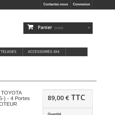
Contactez-nous
Connexion
Panier
(vide)
TTELAGES
ACCESSOIRES 4X4
it TOYOTA
TTC
89,00 €
-) - 4 Portes
MOTEUR
Quantité