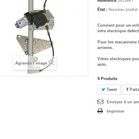
Référence
18134RT
État :
Nouveau produit
Convient pour un ech
vitre electrique defec
Pour les mecanisme l
arrieres.
Vitres electriques po
Agrandir l'image
auto.
4
Produits
Tweet
Parta
Envoyer à un am
Imprimer