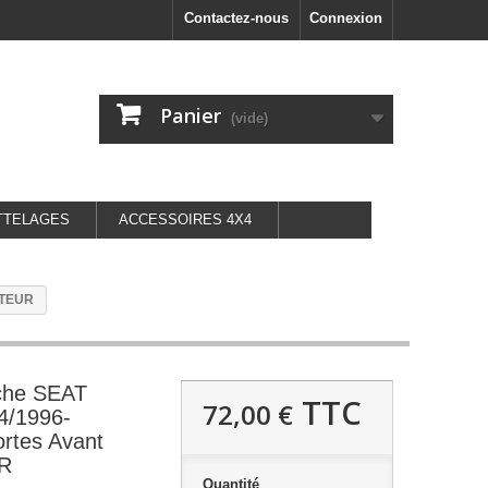
Contactez-nous
Connexion
Panier
(vide)
TTELAGES
ACCESSOIRES 4X4
OTEUR
uche SEAT
TTC
72,00 €
/1996-
ortes Avant
R
Quantité