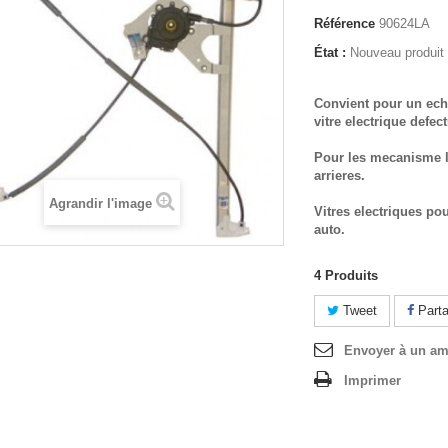
Référence
90624LA
État :
Nouveau produit
Convient pour un ech
vitre electrique defec
Pour les mecanisme l
arrieres.
Agrandir l'image
Vitres electriques po
auto.
4
Produits
Tweet
Parta
Envoyer à un am
Imprimer