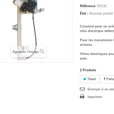
Référence
70214L
État :
Nouveau produit
Convient pour un ech
vitre electrique defec
Pour les mecanisme l
arrieres.
Agrandir l'image
Vitres electriques po
auto.
2
Produits
Tweet
Parta
Envoyer à un am
Imprimer