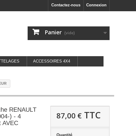
Contactez-nous
Connexion
Panier
(vide)
TTELAGES
ACCESSOIRES 4X4
TEUR
uche RENAULT
TTC
87,00 €
4-) - 4
t AVEC
Quantité