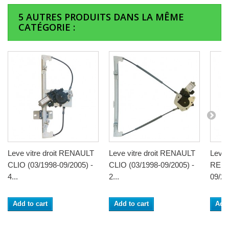
5 AUTRES PRODUITS DANS LA MÊME
CATÉGORIE :
Leve vitre droit RENAULT
Leve vitre droit RENAULT
Leve 
CLIO (03/1998-09/2005) -
CLIO (03/1998-09/2005) -
RENA
4...
2...
09/200
Add to cart
Add to cart
Add 