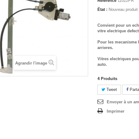
Référence
11022PR
État :
Nouveau produit
Convient pour un ech
vitre electrique defec
Pour les mecanisme l
arrieres.
Vitres electriques po
Agrandir l'image
auto.
4
Produits
Tweet
Parta
Envoyer à un am
Imprimer