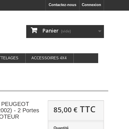
Contactez-nous
Connexion
Panier
(vide)
TTELAGES
ACCESSOIRES 4X4
oit PEUGEOT
TTC
85,00 €
002) - 2 Portes
MOTEUR
Quantité