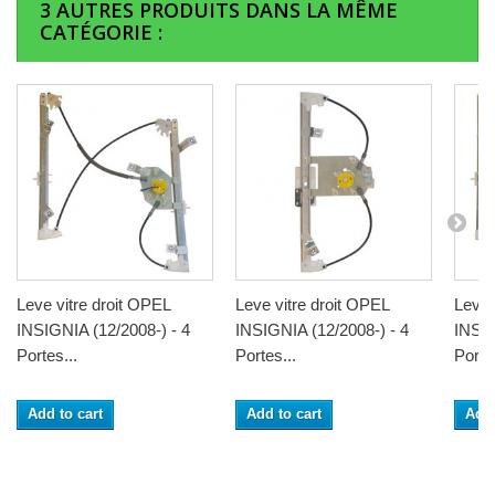
3 AUTRES PRODUITS DANS LA MÊME
CATÉGORIE :
Leve vitre droit OPEL
Leve vitre droit OPEL
Leve 
INSIGNIA (12/2008-) - 4
INSIGNIA (12/2008-) - 4
INSIG
Portes...
Portes...
Portes
Add to cart
Add to cart
Add 