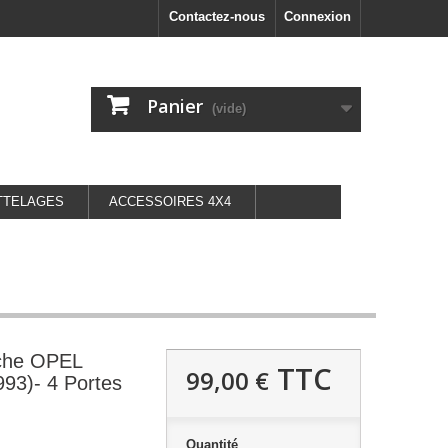
Contactez-nous
Connexion
Panier
(vide)
TTELAGES
ACCESSOIRES 4X4
uche OPEL
TTC
99,00 €
93)- 4 Portes
Quantité