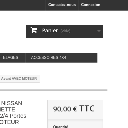
Contactez-nous
Connexion
Panier
(vide)
TTELAGES
ACCESSOIRES 4X4
tes Avant AVEC MOTEUR
it NISSAN
TTC
90,00 €
ETTE -
/4 Portes
MOTEUR
Quantité