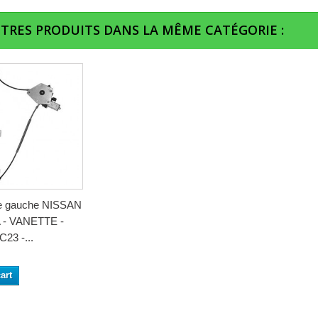
UTRES PRODUITS DANS LA MÊME CATÉGORIE :
re gauche NISSAN
- VANETTE -
23 -...
art