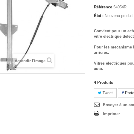
Référence
54054R
État :
Nouveau produit
Convient pour un ech
vitre electrique defec
Pour les mecanisme l
arrieres.
Agrandir l'image
Vitres electriques po
auto.
4
Produits
Tweet
Parta
Envoyer à un am
Imprimer