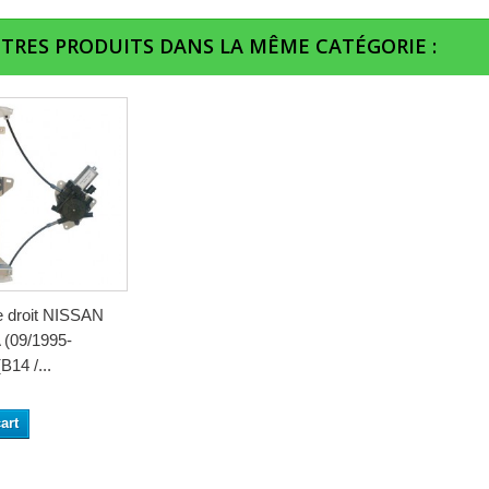
UTRES PRODUITS DANS LA MÊME CATÉGORIE :
re droit NISSAN
(09/1995-
B14 /...
art