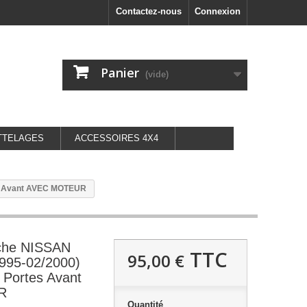
Contactez-nous
Connexion
Panier
(vide)
TTELAGES
ACCESSOIRES 4X4
tes Avant AVEC MOTEUR
uche NISSAN
TTC
95,00 €
995-02/2000)
4 Portes Avant
R
Quantité