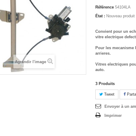
Référence
54104LA
État :
Nouveau produit
Convient pour un ech
vitre electrique defec
Pour les mecanisme l
arrieres.
Agrandir l'image
Vitres electriques po
auto.
3
Produits
Tweet
Parta
Envoyer à un am
Imprimer