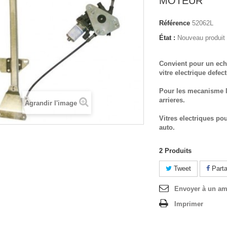
MOTEUR
Référence
52062L
État :
Nouveau produit
Convient pour un ech
vitre electrique defec
Pour les mecanisme l
arrieres.
Agrandir l'image
Vitres electriques po
auto.
2
Produits
Tweet
Parta
Envoyer à un am
Imprimer