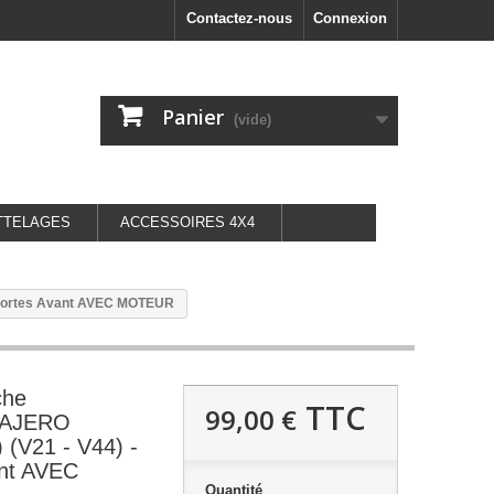
Contactez-nous
Connexion
Panier
(vide)
TTELAGES
ACCESSOIRES 4X4
4 Portes Avant AVEC MOTEUR
che
TTC
99,00 €
PAJERO
 (V21 - V44) -
ant AVEC
Quantité