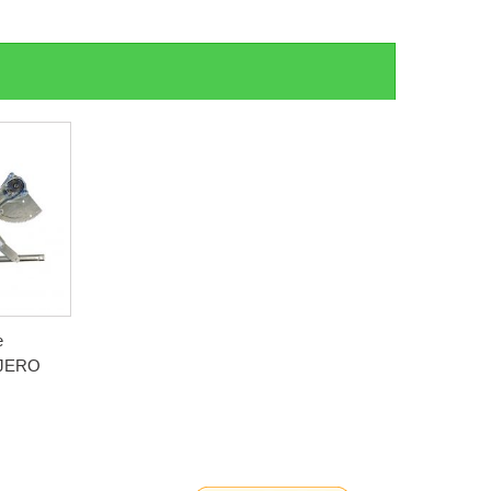
e
AJERO