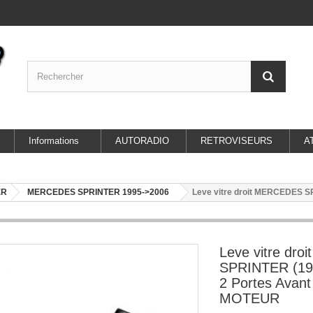
Informations
AUTORADIO
RETROVISEURS
A
ER
MERCEDES SPRINTER 1995->2006
Leve vitre droit MERCEDES S
Leve vitre dr
SPRINTER (199
2 Portes Avan
MOTEUR