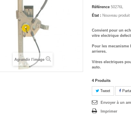
Référence
50276L
État :
Nouveau produit
Convient pour un ech
vitre electrique defec
Pour les mecanisme l
arrieres.
Agrandir l'image
Vitres electriques po
auto.
4
Produits
Tweet
Parta
Envoyer à un am
Imprimer