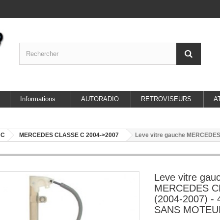
Informations
AUTORADIO
RETROVISEURS
A
 C
MERCEDES CLASSE C 2004->2007
Leve vitre gauche MERCEDES
Leve vitre gau
MERCEDES C
(2004-2007) - 4
SANS MOTEU