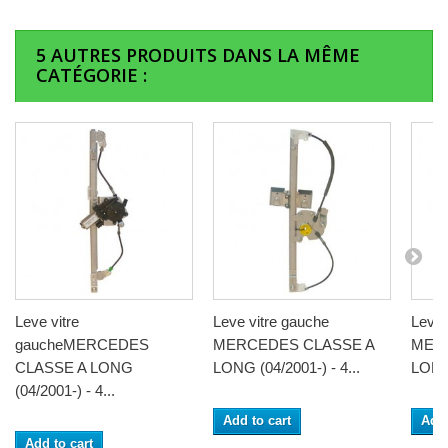
5 AUTRES PRODUITS DANS LA MÊME
CATÉGORIE :
Leve vitre
Leve vitre gauche
Leve v
gaucheMERCEDES
MERCEDES CLASSE A
MER
CLASSE A LONG
LONG (04/2001-) - 4...
LONG 
(04/2001-) - 4...
Add to cart
Add 
Add to cart