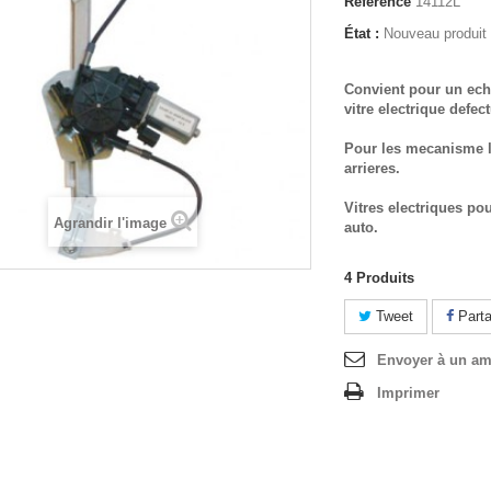
Référence
14112L
État :
Nouveau produit
Convient pour un ech
vitre electrique defec
Pour les mecanisme l
arrieres.
Vitres electriques po
Agrandir l'image
auto.
4
Produits
Tweet
Parta
Envoyer à un am
Imprimer