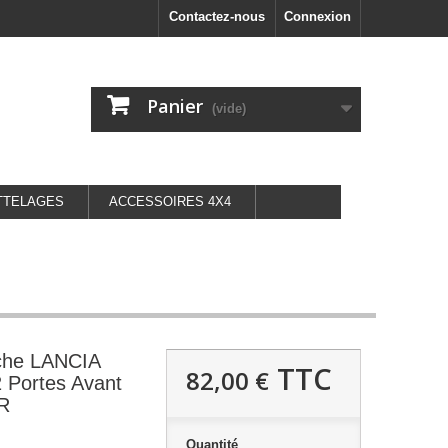
Contactez-nous
Connexion
Panier
(vide)
TTELAGES
ACCESSOIRES 4X4
uche LANCIA
TTC
82,00 €
2 Portes Avant
R
Quantité