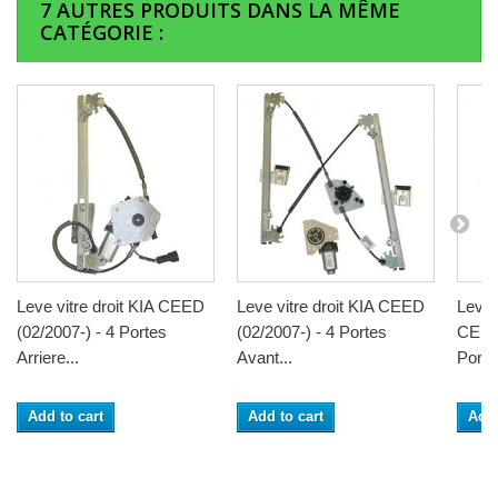
7 AUTRES PRODUITS DANS LA MÊME
CATÉGORIE :
Leve vitre droit KIA CEED
Leve vitre droit KIA CEED
Leve 
(02/2007-) - 4 Portes
(02/2007-) - 4 Portes
CEED 
Arriere...
Avant...
Portes
Add to cart
Add to cart
Add 