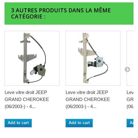
3 AUTRES PRODUITS DANS LA MÊME
CATÉGORIE :
Leve vitre droit JEEP
Leve vitre droit JEEP
Leve 
GRAND CHEROKEE
GRAND CHEROKEE
GRA
(06/2003-) - 4...
(06/2003-) - 4...
(06/20
Add to cart
Add to cart
Add 