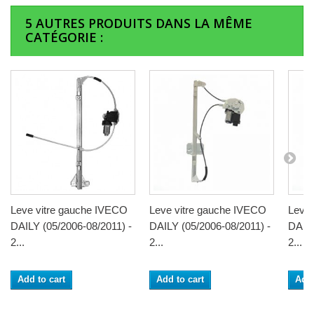
5 AUTRES PRODUITS DANS LA MÊME
CATÉGORIE :
Leve vitre gauche IVECO
Leve vitre gauche IVECO
Leve 
DAILY (05/2006-08/2011) -
DAILY (05/2006-08/2011) -
DAILY
2...
2...
2...
Add to cart
Add to cart
Add 