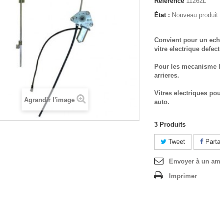
Référence
11262L
État :
Nouveau produit
Convient pour un ech
vitre electrique defec
Pour les mecanisme l
arrieres.
Vitres electriques po
Agrandir l'image
auto.
3
Produits
Tweet
Parta
Envoyer à un am
Imprimer