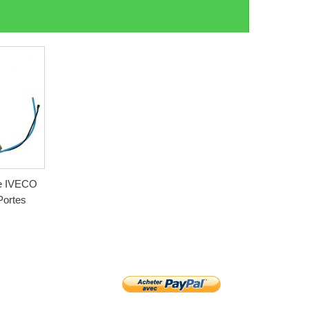
he IVECO
Portes