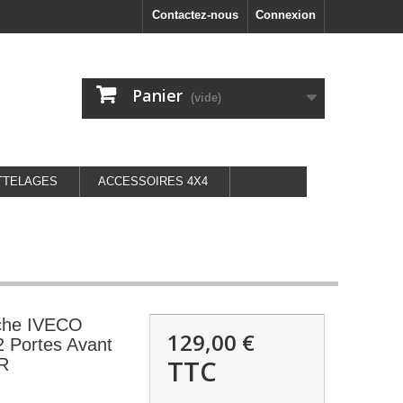
Contactez-nous
Connexion
Panier
(vide)
TTELAGES
ACCESSOIRES 4X4
uche IVECO
129,00 €
 Portes Avant
TTC
R