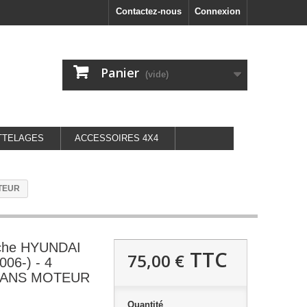
Contactez-nous
Connexion
Panier
(vide)
TTELAGES
ACCESSOIRES 4X4
OTEUR
uche HYUNDAI
TTC
75,00 €
006-) - 4
 SANS MOTEUR
Quantité