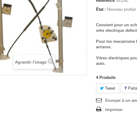
Référence
28114L
État :
Nouveau produit
Convient pour un ech
vitre electrique defec
Pour les mecanisme l
arrieres.
Vitres electriques po
Agrandir l'image
auto.
4
Produits
Tweet
Parta
Envoyer à un am
Imprimer