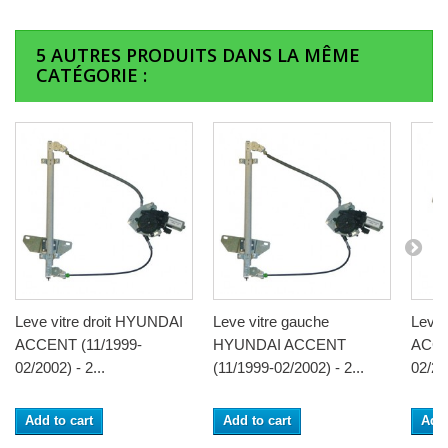
5 AUTRES PRODUITS DANS LA MÊME
CATÉGORIE :
Leve vitre droit HYUNDAI
Leve vitre gauche
Leve 
ACCENT (11/1999-
HYUNDAI ACCENT
ACCE
02/2002) - 2...
(11/1999-02/2002) - 2...
02/200
Add to cart
Add to cart
Add 