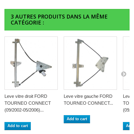
3 AUTRES PRODUITS DANS LA MÊME
CATÉGORIE :
Leve vitre droit FORD
Leve vitre gauche FORD
Leve 
TOURNEO CONNECT
TOURNEO CONNECT...
TOU
(09/2002-05/2006)...
(09/2
Add to cart
Add to cart
Add 