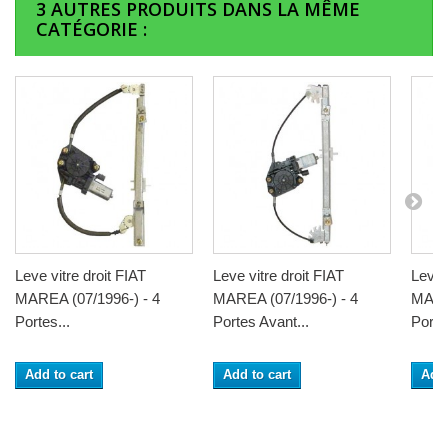
3 AUTRES PRODUITS DANS LA MÊME
CATÉGORIE :
Leve vitre droit FIAT
Leve vitre droit FIAT
Leve 
MAREA (07/1996-) - 4
MAREA (07/1996-) - 4
MAREA
Portes...
Portes Avant...
Portes
Add to cart
Add to cart
Add 