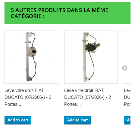
5 AUTRES PRODUITS DANS LA MÊME
CATÉGORIE :
Leve vitre droit FIAT
Leve vitre droit FIAT
Leve 
DUCATO (07/2006-) - 2
DUCATO (07/2006-) - 2
DUCAT
Portes...
Portes...
Portes
Add to cart
Add to cart
Add 