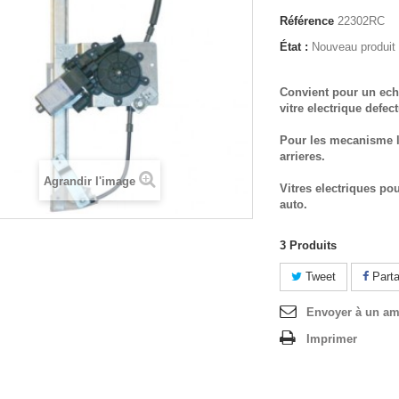
Référence
22302RC
État :
Nouveau produit
Convient pour un ech
vitre electrique defec
Pour les mecanisme l
arrieres.
Agrandir l'image
Vitres electriques po
auto.
3
Produits
Tweet
Parta
Envoyer à un am
Imprimer