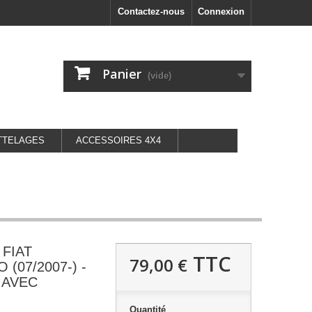
Contactez-nous
Connexion
Panier
(vide)
TTELAGES
ACCESSOIRES 4X4
t FIAT
TTC
79,00 €
(07/2007-) -
t AVEC
Quantité