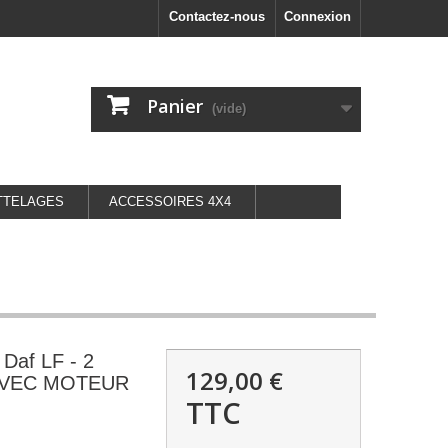
Contactez-nous
Connexion
Panier
(vide)
TTELAGES
ACCESSOIRES 4X4
t Daf LF - 2
129,00 €
 AVEC MOTEUR
TTC