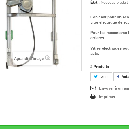
État :
Nouveau produit
Convient pour un ech
vitre electrique defec
Pour les mecanisme l
arrieres.
Vitres electriques po
auto.
Agrandir l'image
2
Produits
Tweet
Parta
Envoyer à un am
Imprimer