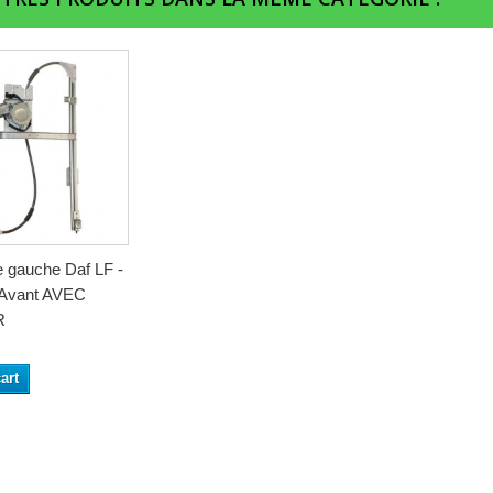
e gauche Daf LF -
 Avant AVEC
R
art