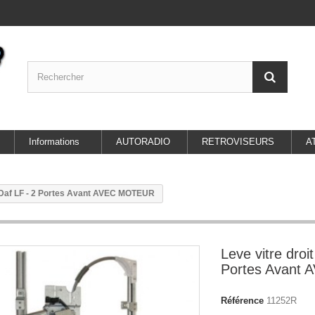
Informations
AUTORADIO
RETROVISEURS
A
t Daf LF - 2 Portes Avant AVEC MOTEUR
Leve vitre droi
Portes Avant
Référence
11252R