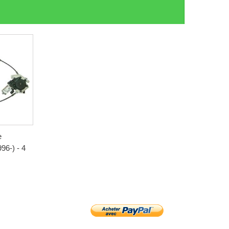
e
6-) - 4