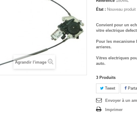
Référence
18044L
État :
Nouveau produit
Convient pour un ech
vitre electrique defec
Pour les mecanisme l
arrieres.
Vitres electriques po
Agrandir l'image
auto.
3
Produits
Tweet
Parta
Envoyer à un am
Imprimer