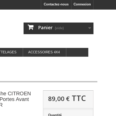
Contactez-nous
Connexion
Panier
(vide)
TTELAGES
ACCESSOIRES 4X4
uche CITROEN
TTC
89,00 €
 Portes Avant
R
Quantité