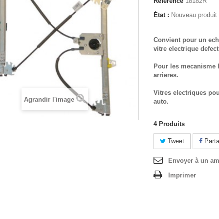
Référence
18182R
État :
Nouveau produit
Convient pour un ech
vitre electrique defec
Pour les mecanisme l
arrieres.
Vitres electriques po
Agrandir l'image
auto.
4
Produits
Tweet
Parta
Envoyer à un am
Imprimer