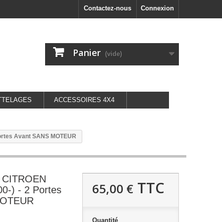
Contactez-nous
Connexion
Panier
(vide)
TTELAGES
ACCESSOIRES 4X4
 Portes Avant SANS MOTEUR
it CITROEN
TTC
65,00 €
-) - 2 Portes
MOTEUR
Quantité