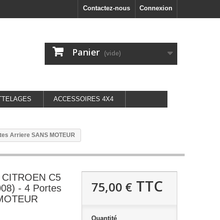
Contactez-nous
Connexion
Panier
(vide)
TTELAGES
ACCESSOIRES 4X4
Portes Arriere SANS MOTEUR
it CITROEN C5
TTC
75,00 €
08) - 4 Portes
 MOTEUR
Quantité