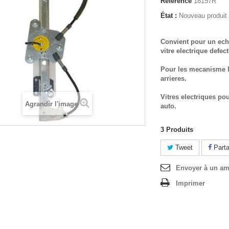
Référence
18157R
État :
Nouveau produit
Convient pour un ech
vitre electrique defec
Pour les mecanisme l
arrieres.
Vitres electriques po
Agrandir l'image
auto.
3
Produits
Tweet
Parta
Envoyer à un am
Imprimer