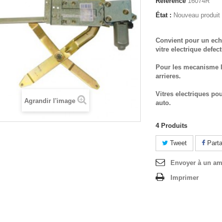
Référence
16074R
État :
Nouveau produit
Convient pour un ech
vitre electrique defec
Pour les mecanisme l
arrieres.
Vitres electriques po
Agrandir l'image
auto.
4
Produits
Tweet
Parta
Envoyer à un am
Imprimer