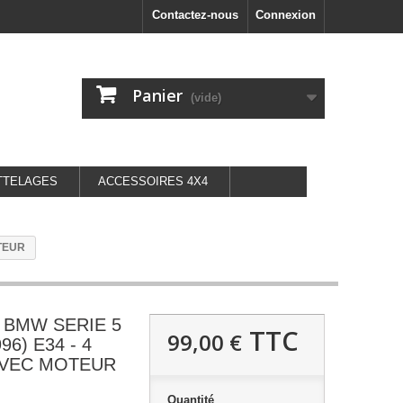
Contactez-nous
Connexion
Panier
(vide)
TTELAGES
ACCESSOIRES 4X4
OTEUR
oit BMW SERIE 5
TTC
99,00 €
96) E34 - 4
 AVEC MOTEUR
Quantité