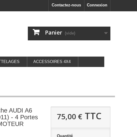
Contactez-nous
Connexion
Panier
(vide)
TTELAGES
ACCESSOIRES 4X4
che AUDI A6
TTC
75,00 €
11) - 4 Portes
 MOTEUR
Quantité