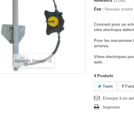
Référence
12166L
État :
Nouveau produit
Convient pour un ech
vitre electrique defec
Pour les mecanisme l
arrieres.
Vitres electriques po
Agrandir l'image
auto.
4
Produits
Tweet
Parta
Envoyer à un am
Imprimer